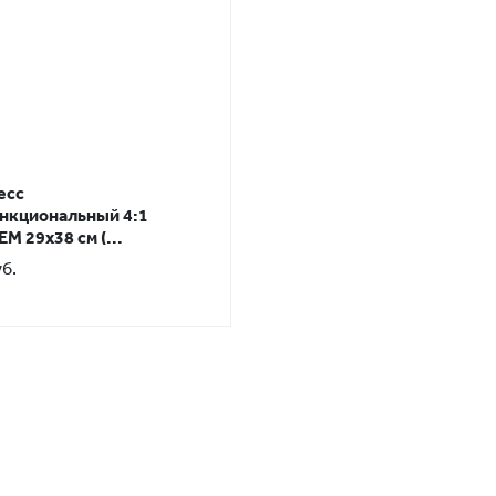
есс
нкциональный 4:1
M 29x38 см (...
уб.