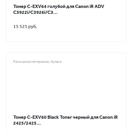
Тонер C-EXV64 голубой для Canon iR ADV
C3922i/С3926i/С3...
15 525 руб.
Расходные материалы, бумага
Тонер C-EXV60 Black Toner черный для Canon iR
2425/2425...