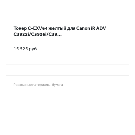
Тонер C-EXV64 желтый для Canon iR ADV
C3922i/С3926i/С39...
15 525 руб.
Расходные материалы, бумага