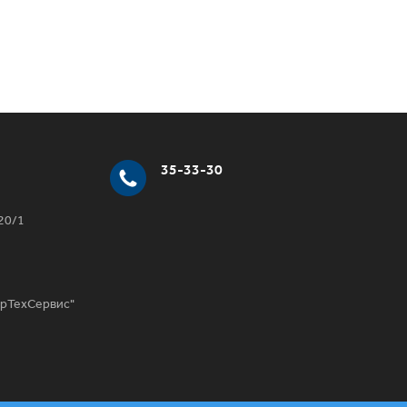
35-33-30
20/1
ирТехСервис"