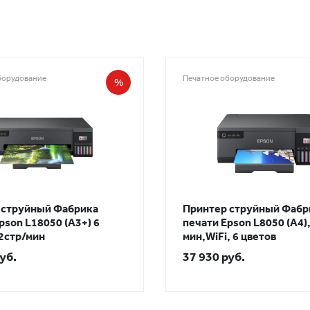
борудование
Печатное оборудование
%
 струйный Фабрика
Принтер струйный Фабр
pson L18050 (А3+) 6
печати Epson L8050 (A4),
2стр/мин
мин,WiFi, 6 цветов
уб.
37 930 руб.