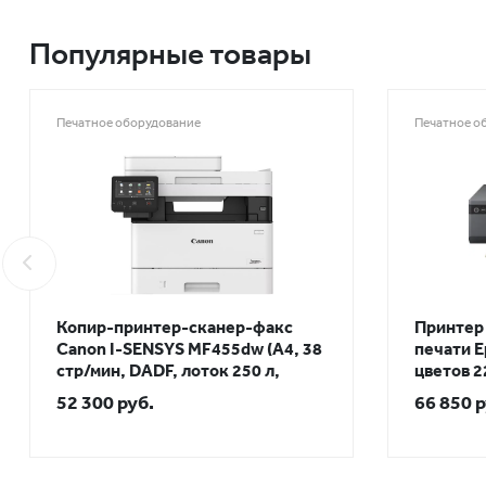
Популярные товары
Печатное оборудование
Печатное о
Копир-принтер-сканер-факс
Принтер
Canon I-SENSYS MF455dw (A4, 38
печати E
стр/мин, DADF, лоток 250 л,
цветов 2
двусторонняя печать, USB 2.0,
52 300 руб.
66 850 р
сетевой, WiFi)